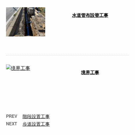
水道管布設替工事
配管状況 既設配管撤去 ご覧いた
だきありがとうございます。 東
筑摩郡山形村を拠点に近隣の松本
市、塩尻 …
境界工事
松本市、塩尻市近郊にて外構工事
を請け負っている平沢土建株式会
社です。 今回の工事は境界をコ
ンクリート …
PREV
階段設置工事
NEXT
歩道設置工事