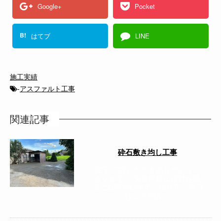
Google+
Pocket
B!
はてブ
LINE
施工実績
-
アスファルト工事
関連記事
砕石敷き均し工事
完了 ご覧いただきありがとうご
ざいます。 東筑摩郡山形村を拠
点に近隣の松本市、塩尻市、朝日
村にて外構 …