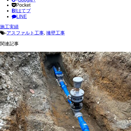
Pocket
B!
はてブ
LINE
施工実績
-
アスファルト工事
,
擁壁工事
関連記事