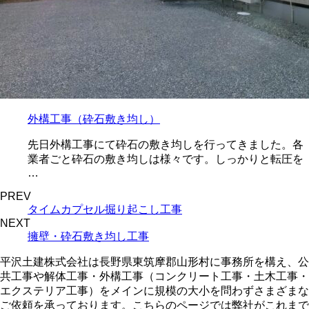
外構工事（砕石敷き均し）
先日外構工事にて砕石の敷き均しを行ってきました。各
業者ごと砕石の敷き均しは様々です。しっかりと転圧を
…
PREV
タイムカプセル掘り起こし工事
NEXT
擁壁・砕石敷き均し工事
平沢土建株式会社は長野県東筑摩郡山形村に事務所を構え、公
共工事や解体工事・外構工事（コンクリート工事・土木工事・
エクステリア工事）をメインに規模の大小を問わずさまざまな
ご依頼を承っております。こちらのページでは弊社がこれまで