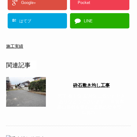
Google+
Pocket
B!
はてブ
LINE
施工実績
関連記事
砕石敷き均し工事
完了 着手前 玄関前 ご覧いただき
ありがとうございます。 東筑摩
郡山形村を拠点に近隣の松本市、
塩尻市 …