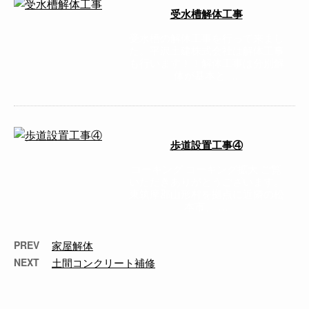
受水槽解体工事
受水槽の解体工事を行って来まし
た。平沢土建株式会社は解体工事
も行います！！解体工事は分別解
体が基本と …
歩道設置工事④
コーキング コーキング拡大 ご覧
いただきありがとうございます。
東筑摩郡山形村を拠点に近隣の松
本市、 …
PREV
家屋解体
NEXT
土間コンクリート補修